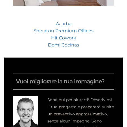
Aaarba
Sheraton Premium Offices
Hit Cowork
Domi Cocinas
Vuoi migliorare la tua immagine?
Sono qui per aiutarti! Descrivimi
il tuo progetto e preparerò subito
un preventivo approssimativo,
senza alcun impegno.
Sono