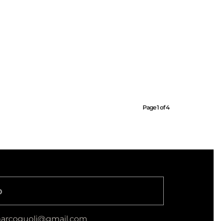
Page 1 of 4
o
arcoguoli@gmail.com