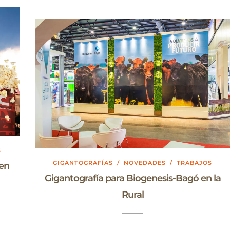
S
GIGANTOGRAFÍAS
/
NOVEDADES
/
TRABAJOS
 en
Gigantografía para Biogenesis-Bagó en la
Rural