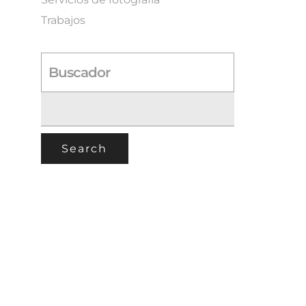
Trabajos
Buscador
S
E
A
R
C
H
F
O
R
: